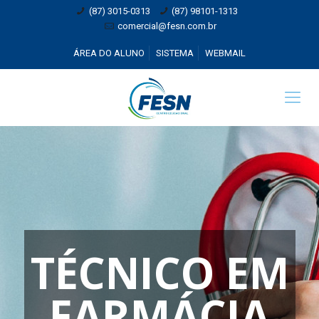
(87) 3015-0313
(87) 98101-1313
comercial@fesn.com.br
ÁREA DO ALUNO
SISTEMA
WEBMAIL
TÉCNICO EM
FARMÁCIA