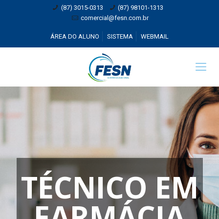
(87) 3015-0313
(87) 98101-1313
comercial@fesn.com.br
ÁREA DO ALUNO
SISTEMA
WEBMAIL
TÉCNICO EM
FARMÁCIA